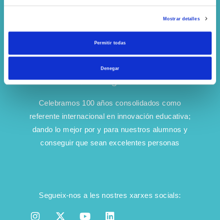
n
d
Mostrar detalles
e
c
Permitir todas
o
n
Denegar
s
e
n
Celebramos 100 años consolidados como
t
referente internacional en innovación educativa;
i
dando lo mejor por y para nuestros alumnos y
m
conseguir que sean excelentes personas
i
e
n
t
o
Segueix-nos a les nostres xarxes socials: