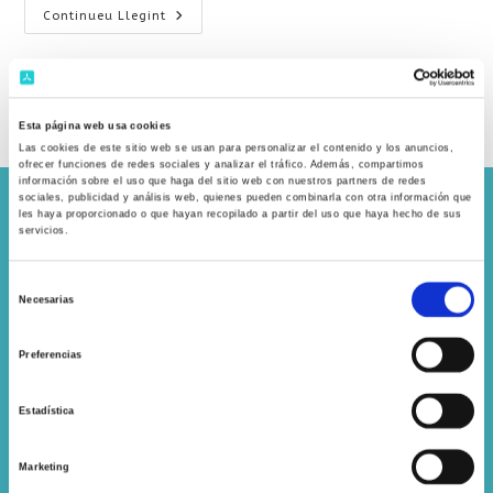
Continueu Llegint
Esta página web usa cookies
Las cookies de este sitio web se usan para personalizar el contenido y los anuncios,
ofrecer funciones de redes sociales y analizar el tráfico. Además, compartimos
información sobre el uso que haga del sitio web con nuestros partners de redes
sociales, publicidad y análisis web, quienes pueden combinarla con otra información que
les haya proporcionado o que hayan recopilado a partir del uso que haya hecho de sus
servicios.
S
Necesarias
e
Av. Vallvidrera, 68 – 08017 – Barcelona
l
Preferencias
e
+34 932 038 800
c
Estadística
c
i
Sol·licita una entrevista
Marketing
ó