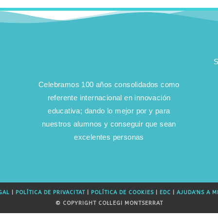
S
Celebramos 100 años consolidados como
referente internacional en innovación
educativa; dando lo mejor por y para
nuestros alumnos y conseguir que sean
excelentes personas
GAL
|
POLÍTICA DE PRIVACITAT
|
POLÍTICA DE COOKIES
|
EDC
|
AJUDA'NS A M
© COPYRIGHT COL·LEGI MONTSERRAT