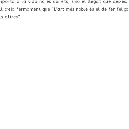
mporta a la vida no és qui ets, sinó el llegat que deixes. 
ll creia fermament que “L’art més noble és el de fer feliço
ls altres”