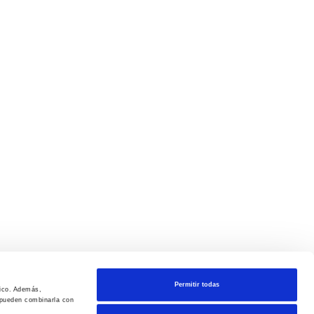
Permitir todas
fico. Además,
s pueden combinarla con