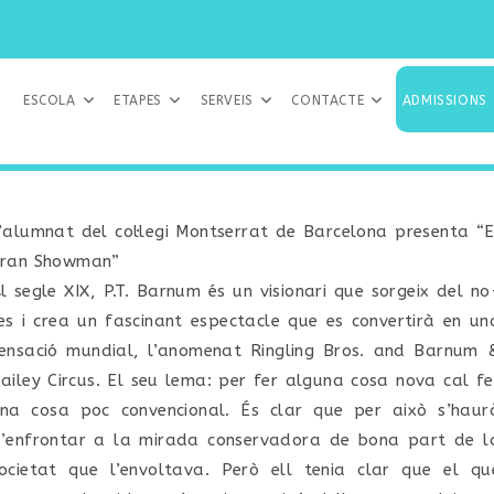
ESCOLA
ETAPES
SERVEIS
CONTACTE
ADMISSIONS
’alumnat del col·legi Montserrat de Barcelona presenta “E
ran Showman”
l segle XIX, P.T. Barnum és un visionari que sorgeix del no
es i crea un fascinant espectacle que es convertirà en un
ensació mundial, l’anomenat Ringling Bros. and Barnum 
ailey Circus. El seu lema: per fer alguna cosa nova cal fe
na cosa poc convencional. És clar que per això s’haur
’enfrontar a la mirada conservadora de bona part de l
ocietat que l’envoltava. Però ell tenia clar que el qu