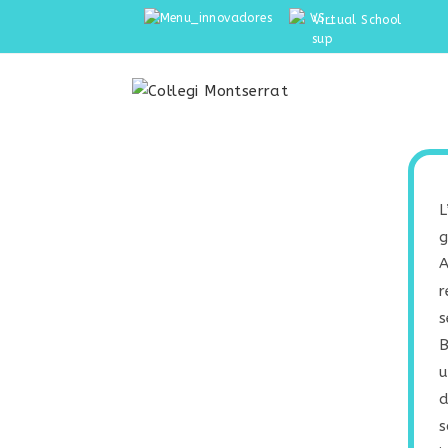
Virtual School
L
g
A
r
s
B
u
d
s