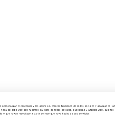
 personalizar el contenido y los anuncios, ofrecer funciones de redes sociales y analizar el trá
haga del sitio web con nuestros partners de redes sociales, publicidad y análisis web, quiene
do o que hayan recopilado a partir del uso que haya hecho de sus servicios.