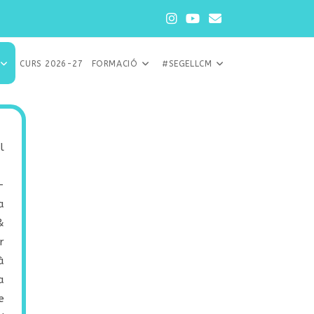
CURS 2026-27
FORMACIÓ
#SEGELLCM
l
-
a
&
r
à
a
e