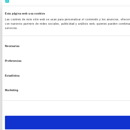
Esta página web usa cookies
Las cookies de este sitio web se usan para personalizar el contenido y los anuncios, ofrece
con nuestros partners de redes sociales, publicidad y análisis web, quienes pueden combina
servicios.
S
Necesarias
e
l
Preferencias
e
c
Estadística
c
i
Marketing
ó
n
d
e
c
o