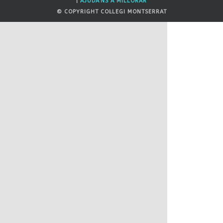
|
AJUDA'NS A MILLORAR
© COPYRIGHT COL·LEGI MONTSERRAT