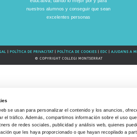
educativa; dando lo mejor por y para
nuestros alumnos y conseguir que sean
excelentes personas
GAL
|
POLÍTICA DE PRIVACITAT
|
POLÍTICA DE COOKIES
|
EDC
|
AJUDA'NS A M
© COPYRIGHT COL·LEGI MONTSERRAT
ies
web se usan para personalizar el contenido y los anuncios, ofrec
ar el tráfico. Además, compartimos información sobre el uso que
tners de redes sociales, publicidad y análisis web, quienes pue
ación que les haya proporcionado o que hayan recopilado a parti