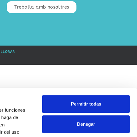
Treballa amb nosaltres
ILLORAR
Permitir todas
er funciones
 haga del
Denegar
den
r del uso