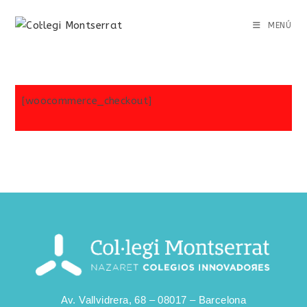
MENÚ
[woocommerce_checkout]
Av. Vallvidrera, 68 – 08017 – Barcelona