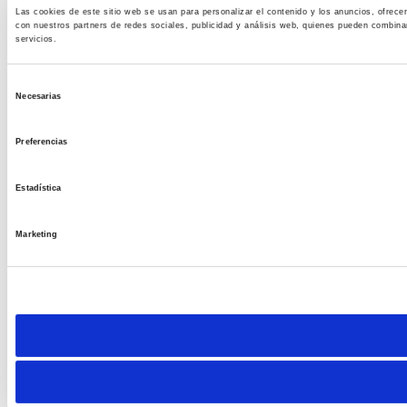
Las cookies de este sitio web se usan para personalizar el contenido y los anuncios, ofrece
con nuestros partners de redes sociales, publicidad y análisis web, quienes pueden combina
servicios.
S
Necesarias
e
l
Preferencias
e
c
Estadística
c
i
Marketing
ó
n
d
e
c
o
n
s