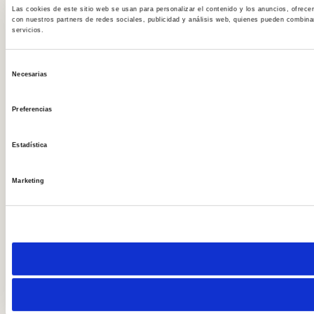
Las cookies de este sitio web se usan para personalizar el contenido y los anuncios, ofrece
con nuestros partners de redes sociales, publicidad y análisis web, quienes pueden combina
servicios.
S
Necesarias
e
l
Preferencias
e
c
Estadística
c
i
Marketing
ó
n
d
e
c
o
n
s